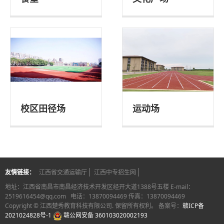
校区田径场
运动场
友情链接：
江西省交通运输厅
江西中专招生网
地址：江西省南昌市南昌经济技术开发区经开大道1388号五楼 E-mail：
2519616454@qq.com 电话：13870094469 传真：13870094469
Copyright © 江西楚秀教育科技有限公司. 保留所有权利。 备案号：
赣ICP备
2021024828号-1
赣公网安备 360103020002193